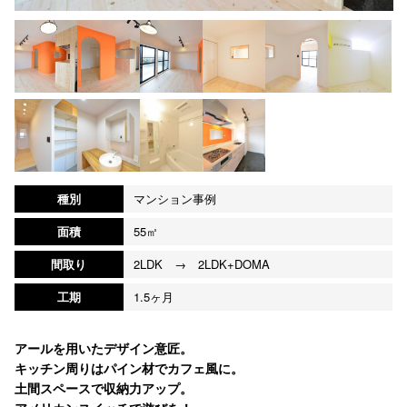
種別
マンション事例
面積
55㎡
間取り
2LDK → 2LDK+DOMA
工期
1.5ヶ月
アールを用いたデザイン意匠。
キッチン周りはパイン材でカフェ風に。
土間スペースで収納力アップ。