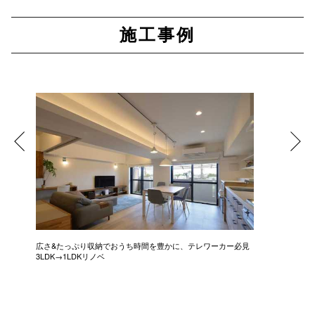
施工事例
広さ&たっぷり収納でおうち時間を豊かに、テレワーカー必見
モデルは
3LDK→1LDKリノベ
にこだわっ