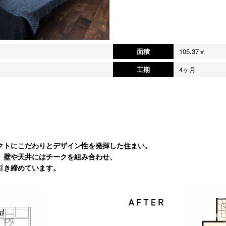
面積
105.37㎡
工期
4ヶ月
クトにこだわりとデザイン性を発揮した住まい。
、壁や天井にはチークを組み合わせ、
引き締めています。