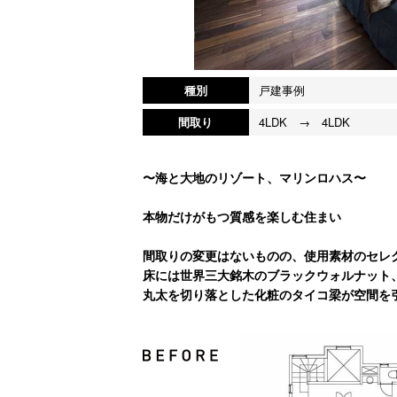
種別
戸建事例
間取り
4LDK → 4LDK
〜海と大地のリゾート、マリンロハス〜
本物だけがもつ質感を楽しむ住まい
間取りの変更はないものの、使用素材のセレ
床には世界三大銘木のブラックウォルナット
丸太を切り落とした化粧のタイコ梁が空間を