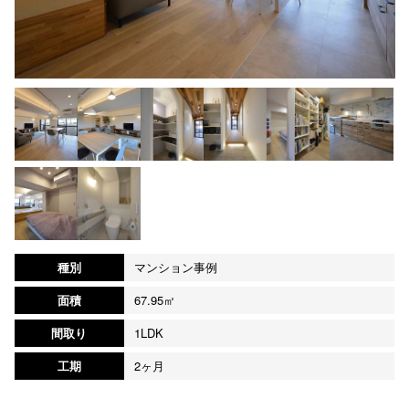
種別
マンション事例
面積
67.95㎡
間取り
1LDK
工期
2ヶ月