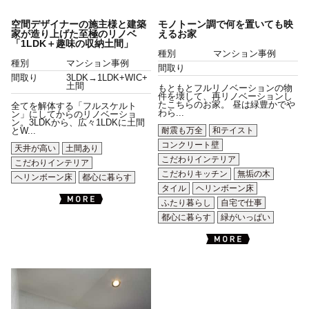
空間デザイナーの施主様と建築
モノトーン調で何を置いても映
家が造り上げた至極のリノベ
えるお家
「1LDK＋趣味の収納土間」
種別
マンション事例
種別
マンション事例
間取り
間取り
3LDK→1LDK+WIC+
土間
もともとフルリノベーションの物
件を壊して、再リノベーションし
たこちらのお家。 昼は緑豊かでや
全てを解体する「フルスケルト
わら...
ン」にしてからのリノベーショ
ン。3LDKから、広々1LDKに土間
耐震も万全
和テイスト
とW...
コンクリート壁
天井が高い
土間あり
こだわりインテリア
こだわりインテリア
こだわりキッチン
無垢の木
ヘリンボーン床
都心に暮らす
タイル
ヘリンボーン床
ふたり暮らし
自宅で仕事
都心に暮らす
緑がいっぱい