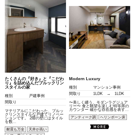
たくさんの『好き』と『こだわ
Modern Luxury
り』を詰め込んだブルックリン
スタイルの家
種別
マンション事例
間取り
1LDK → 1LDK
種別
戸建事例
間取り
〜美しく纏う、モダンラグジュア
リー〜 食と眺望を楽しむ特等席の
カウンター 確かな存在感を表す...
マテリアルにこだわった、ブルッ
クリンスタイルな戸建てリノベー
アンティーク調
ヘリンボーン床
ションです。 2階の壁にはタイル
を数...
耐震も万全
天井が高い