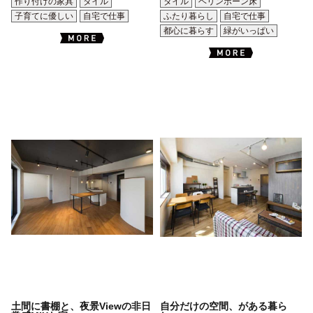
作り付けの家具
タイル
タイル
ヘリンボーン床
子育てに優しい
自宅で仕事
ふたり暮らし
自宅で仕事
都心に暮らす
緑がいっぱい
土間に書棚と、夜景Viewの非日
自分だけの空間、がある暮ら