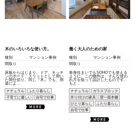
木のいろいろな使い方。
働く大人のための家
種別
マンション事例
種別
マンション事例
間取り
間取り
床板からはじまり、ドア、キッチ
単身住まいでもSOHOでも使える
ンのボード、スリットとして用い
ように。この物件は、そんな使わ
た間仕切り。同じ『木』でも、用
れ方を狙って設計したものです。
途によ...
もと...
ナチュラル
ふたり暮らし
ナチュラル
ガラスブロック
子育てに優しい
自宅で仕事
作り付けの家具
壁一面本棚
ひとり暮らし
ふたり暮らし
自宅で仕事