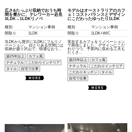
広さ&たっぷり収納でおうち時
モデルはオーストラリアのカフ
間を豊かに、テレワーカー必見
ェ！コストバランスとデザイン
3LDK→1LDKリノベ
にこだわったゆったり1LDK
種別
マンション事例
種別
マンション事例
間取り
1LDK
間取り
1LDK+WIC
3LDKから贅沢に1LDKにフルリノ
実在するカフェをリノベーション
ベーション。 ゆとりある空間には
で再現しました。デザインにこだ
収納が盛り沢山で、快適なおう...
わりつつ、予算内に収める工夫も
たくさ...
築25年以上
カフェ風
築25年以上
カフェ風
ナチュラル
こだわりインテリア
ナチュラル
こだわりインテリア
タイル
自宅で仕事
こだわりキッチン
タイル
自宅で仕事