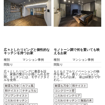
広々としたリビングと個性的な
モノトーン調で何を置いても映
キッチンを持つお家
えるお家
種別
マンション事例
種別
マンション事例
間取り
間取り
広々としたリビングに書斎を設
もともとフルリノベーションの物
け、家族の繋がりが感じられる空
件を壊して、再リノベーションし
間。キッチンには、モザイクタイ
たこちらのお家。 昼は緑豊かでや
ルを使用...
わら...
耐震も万全
カフェ風
耐震も万全
和テイスト
和テイスト
ナチュラル
コンクリート壁
アジアンテイスト
こだわりインテリア
こだわりキッチン
こだわりキッチン
無垢の木