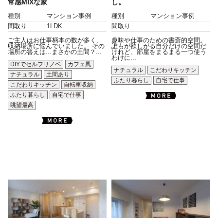
常感MIXな家
し。
種別
マンション事例
種別
マンション事例
間取り
1LDK
間取り
ご主人はお仕事柄本の数が多く、
趣味や仕事のための書斎的空間。
収納場所に悩んでいました。 その
誰もが欲しがる自分だけの空間だ
場所の答えは...まさかの土間？...
けれど、部屋をまるまる一つ使う
わけに...
DIYでセルフリノベ
カフェ風
ナチュラル
こだわりキッチン
ナチュラル
土間あり
ふたり暮らし
自宅で仕事
こだわりキッチン
自転車収納
ふたり暮らし
自宅で仕事
眺望最高