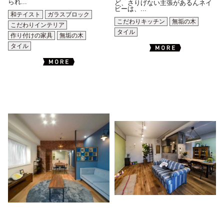
られ...
ど、さりげない主張があるんネイ
ビーは、...
和テイスト
ガラスブロック
こだわりキッチン
無垢の木
こだわりインテリア
タイル
作り付けの家具
無垢の木
タイル