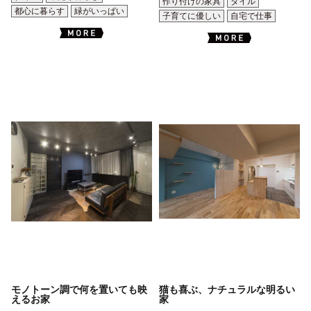
作り付けの家具
タイル
都心に暮らす
緑がいっぱい
子育てに優しい
自宅で仕事
モノトーン調で何を置いても映
猫も喜ぶ、ナチュラルな明るい
えるお家
家