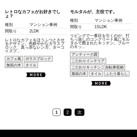
レトロなカフェがお好きでし
モルタルが、主役です。
ょ？
種別
マンション事例
種別
マンション事例
間取り
1SLDK
間取り
2LDK
リビングで一番目を引くのが、打
ちっ放しのコンクリート風にモル
レトロなカフェをほうふつとさせ
タルで囲まれたキッチン。ブルー
るデザイン。色鮮やかなガラスブ
のキッ...
ロック、真っ赤なレンガ、ターコ
イズブ...
アンティーク調
カフェ風
ガラスブロック
こだわりインテリア
無垢の木
タイル
こだわりキッチン
自転車収納
無垢の木
タイル
ふたり暮らし
1
2
次