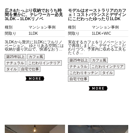
広さ&たっぷり収納でおうち時
モデルはオーストラリアのカフ
間を豊かに、テレワーカー必見
ェ！コストバランスとデザイン
3LDK→1LDKリノベ
にこだわったゆったり1LDK
種別
マンション事例
種別
マンション事例
間取り
1LDK
間取り
1LDK+WIC
3LDKから贅沢に1LDKにフルリノ
実在するカフェをリノベーション
ベーション。 ゆとりある空間には
で再現しました。デザインにこだ
収納が盛り沢山で、快適なおう...
わりつつ、予算内に収める工夫も
たくさ...
築25年以上
カフェ風
築25年以上
カフェ風
ナチュラル
こだわりインテリア
ナチュラル
こだわりインテリア
タイル
自宅で仕事
こだわりキッチン
タイル
自宅で仕事