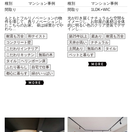
種別
マンション事例
種別
マンション事例
間取り
間取り
1LDK+WIC
もともとフルリノベーションの物
光が行き届くナチュラルな空間を
件を壊して、再リノベーションし
イメージし、お部屋の素材は全体
たこちらのお家。 昼は緑豊かでや
的に明るい色のクリア塗装でデザ
わら...
インし...
耐震も万全
和テイスト
築25年以上
庭あり
耐震も万全
コンクリート壁
天井が高い
ナチュラル
こだわりインテリア
土間あり
無垢の木
タイル
こだわりキッチン
無垢の木
ペットと暮らす
タイル
ヘリンボーン床
ふたり暮らし
自宅で仕事
都心に暮らす
緑がいっぱい