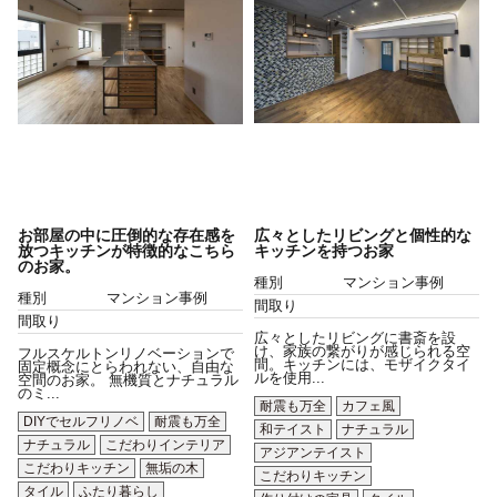
お部屋の中に圧倒的な存在感を
広々としたリビングと個性的な
放つキッチンが特徴的なこちら
キッチンを持つお家
のお家。
種別
マンション事例
種別
マンション事例
間取り
間取り
広々としたリビングに書斎を設
け、家族の繋がりが感じられる空
フルスケルトンリノベーションで
間。キッチンには、モザイクタイ
固定概念にとらわれない、自由な
ルを使用...
空間のお家。 無機質とナチュラル
のミ...
耐震も万全
カフェ風
DIYでセルフリノベ
耐震も万全
和テイスト
ナチュラル
ナチュラル
こだわりインテリア
アジアンテイスト
こだわりキッチン
無垢の木
こだわりキッチン
タイル
ふたり暮らし