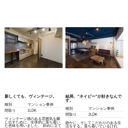
新しくても、ヴィンテージ。
結局、”ネイビー”が好きなんで
す。
種別
マンション事例
種別
マンション事例
間取り
1LDK
間取り
2LDK
ヴィンテージ感のある雰囲気を醸
し出すために、全体的に落ち着い
静かに、そしてこだわりのある生
た色味を用いました。 斜めに立て
活をする。落ち着いているけれ