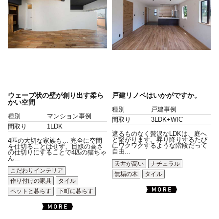
ウェーブ状の壁が創り出す柔ら
戸建リノベはいかがですか。
かい空間
種別
戸建事例
種別
マンション事例
間取り
3LDK+WIC
間取り
1LDK
遮るものなく贅沢なLDKは、庭へ
と繋がります。昇り降りするたび
4匹の大切な家族も… 完全に空間
にワクワクするような階段だって
を仕切ることはせず、目線の高さ
自由...
の仕切りにすることで4匹の猫ちゃ
ん...
天井が高い
ナチュラル
こだわりインテリア
無垢の木
タイル
作り付けの家具
タイル
ペットと暮らす
下町に暮らす