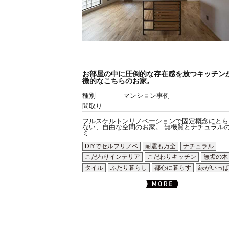
お部屋の中に圧倒的な存在感を放つキッチン
徴的なこちらのお家。
種別
マンション事例
間取り
フルスケルトンリノベーションで固定概念にとら
ない、自由な空間のお家。 無機質とナチュラル
ミ...
DIYでセルフリノベ
耐震も万全
ナチュラル
こだわりインテリア
こだわりキッチン
無垢の木
タイル
ふたり暮らし
都心に暮らす
緑がいっぱ