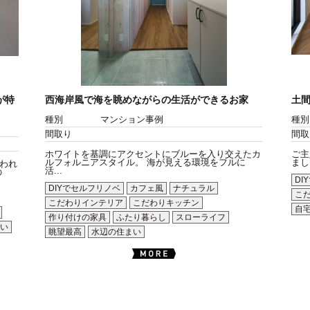
が特
西海岸風で海を眺めながらの生活ができるお家
土間
種別
マンション事例
種別
間取り
間取
ホワイトを基調にアクセントにブルーを入り交えたカ
ご主
ルフォルニアスタイル。 海が見える環境をフルに
まし
われ
活...
の
DI
DIYでセルフリノベ
カフェ風
ナチュラル
こ
こだわりインテリア
こだわりキッチン
自
作り付けの家具
ふたり暮らし
スローライフ
い
眺望最高
水辺の住まい