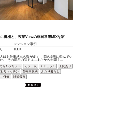
に書棚と、夜景Viewの非日常感MIXな家
マンション事例
り
1LDK
人はお仕事柄本の数が多く、収納場所に悩んでい
た。 その場所の答えは...まさかの土間？...
Yでセルフリノベ
カフェ風
ナチュラル
土間あり
だわりキッチン
自転車収納
ふたり暮らし
宅で仕事
眺望最高